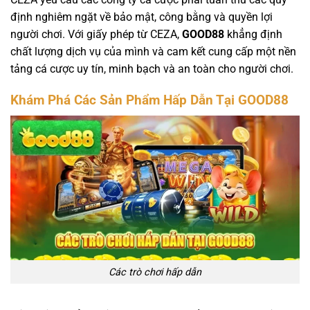
định nghiêm ngặt về bảo mật, công bằng và quyền lợi
người chơi. Với giấy phép từ CEZA,
GOOD88
khẳng định
chất lượng dịch vụ của mình và cam kết cung cấp một nền
tảng cá cược uy tín, minh bạch và an toàn cho người chơi.
Khám Phá Các Sản Phẩm Hấp Dẫn Tại GOOD88
Các trò chơi hấp dẫn