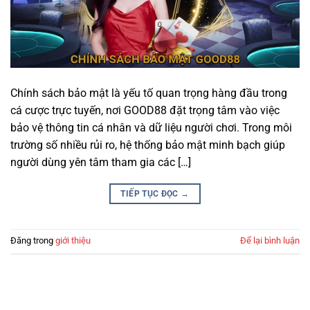
Chính sách bảo mật là yếu tố quan trọng hàng đầu trong
cá cược trực tuyến, nơi GOOD88 đặt trọng tâm vào việc
bảo vệ thông tin cá nhân và dữ liệu người chơi. Trong môi
trường số nhiều rủi ro, hệ thống bảo mật minh bạch giúp
người dùng yên tâm tham gia các […]
TIẾP TỤC ĐỌC
→
Đăng trong
giới thiệu
Để lại bình luận