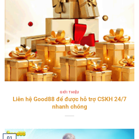
GIỚI THIỆU
Liên hệ Good88 để được hỗ trợ CSKH 24/7
nhanh chóng
01