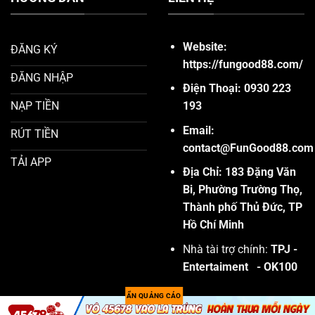
Website:
ĐĂNG KÝ
https://fungood88.com/
ĐĂNG NHẬP
Điện Thoại:
0930 223
193
NẠP TIỀN
Email:
RÚT TIỀN
contact@FunGood88.com
TẢI APP
Địa Chỉ:
183 Đặng Văn
Bi, Phường Trường Thọ,
Thành phố Thủ Đức, TP
Hồ Chí Minh
Nhà tài trợ chính:
TPJ
-
Entertaiment -
OK100
ẨN QUẢNG CÁO