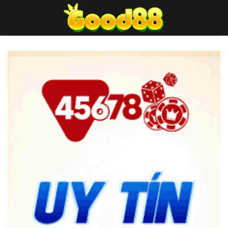
Bỏ
qua
nội
dung