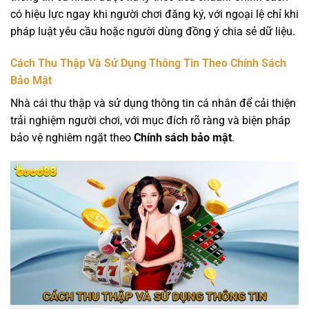
có hiệu lực ngay khi người chơi đăng ký, với ngoại lệ chỉ khi
pháp luật yêu cầu hoặc người dùng đồng ý chia sẻ dữ liệu.
Cách Thu Thập Và Sử Dụng Thông Tin Theo Chính Sách
Bảo Mật
Nhà cái thu thập và sử dụng thông tin cá nhân để cải thiện
trải nghiệm người chơi, với mục đích rõ ràng và biện pháp
bảo vệ nghiêm ngặt theo
Chính sách bảo mật
.