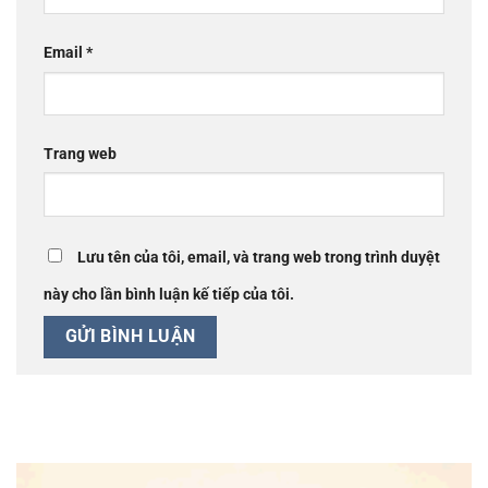
Email
*
Trang web
Lưu tên của tôi, email, và trang web trong trình duyệt
này cho lần bình luận kế tiếp của tôi.