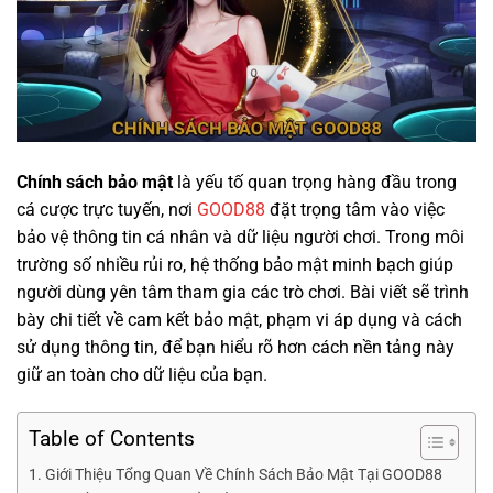
Chính sách bảo mật
là yếu tố quan trọng hàng đầu trong
cá cược trực tuyến, nơi
GOOD88
đặt trọng tâm vào việc
bảo vệ thông tin cá nhân và dữ liệu người chơi. Trong môi
trường số nhiều rủi ro, hệ thống bảo mật minh bạch giúp
người dùng yên tâm tham gia các trò chơi. Bài viết sẽ trình
bày chi tiết về cam kết bảo mật, phạm vi áp dụng và cách
sử dụng thông tin, để bạn hiểu rõ hơn cách nền tảng này
giữ an toàn cho dữ liệu của bạn.
Table of Contents
Giới Thiệu Tổng Quan Về Chính Sách Bảo Mật Tại GOOD88