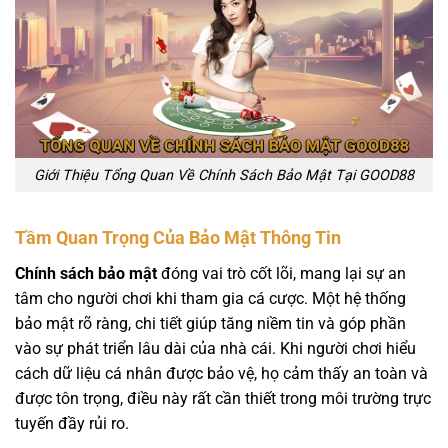
Giới Thiệu Tổng Quan Về Chính Sách Bảo Mật Tại GOOD88
Tầm Quan Trọng Của Bảo Mật Thông Tin
Chính sách bảo mật
đóng vai trò cốt lõi, mang lại sự an
tâm cho người chơi khi tham gia cá cược. Một hệ thống
bảo mật rõ ràng, chi tiết giúp tăng niềm tin và góp phần
vào sự phát triển lâu dài của nhà cái. Khi người chơi hiểu
cách dữ liệu cá nhân được bảo vệ, họ cảm thấy an toàn và
được tôn trọng, điều này rất cần thiết trong môi trường trực
tuyến đầy rủi ro.